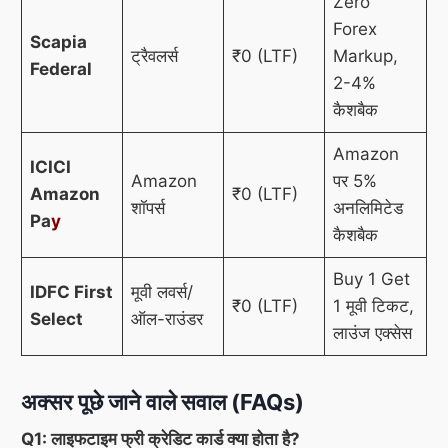
Zero
Forex
Scapia
ट्रैवलर्स
₹0 (LTF)
Markup,
Federal
2-4%
कैशबैक
Amazon
ICICI
Amazon
पर 5%
Amazon
₹0 (LTF)
शॉपर्स
अनलिमिटेड
Pa
y
कैशबैक
Buy 1 Get
IDFC First
मूवी लवर्स/
₹0 (LTF)
1 मूवी टिकट,
Select
ऑल-राउंडर
लाउंज एक्सेस
अक्सर पूछे जाने वाले सवाल (FAQs)
Q1: लाइफटाइम फ्री क्रेडिट कार्ड क्या होता है?