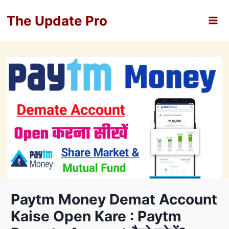
Skip
The Update Pro
to
content
Paytm Money Demat Account
Kaise Open Kare : Paytm