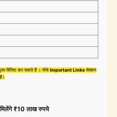
ेगुलर विजिट कर सकते हैं । नीचे
Important Links
सेक्शन
ैं।
लेंगे
₹10 लाख
रुपये