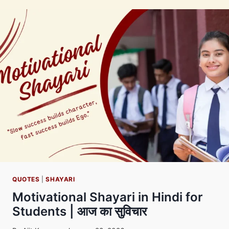
TAREEF
SHAYARI
IN
HINDI
|
खूबसूरती
की
तारीफ
शायरी
4
लाईन
(2026)
QUOTES
|
SHAYARI
Motivational Shayari in Hindi for
Students | आज का सुविचार