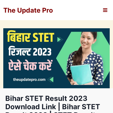
Skip
The Update Pro
to
content
Bihar STET Result 2023
Download Link | Bihar STET